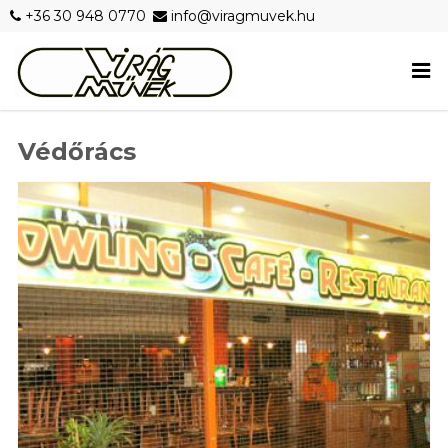
+36 30 948 0770
info@viragmuvek.hu
Védőrács